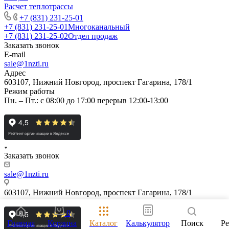
Расчет теплотрассы
+7 (831) 231-25-01
+7 (831) 231-25-01
Многоканальный
+7 (831) 231-25-02
Отдел продаж
Заказать звонок
E-mail
sale@1nzti.ru
Адрес
603107, Нижний Новгород, проспект Гагарина, 178/1
Режим работы
Пн. – Пт.: с 08:00 до 17:00 перерыв 12:00-13:00
Заказать звонок
sale@1nzti.ru
603107, Нижний Новгород, проспект Гагарина, 178/1
0
Главная
Корзина
Каталог
Калькулятор
Поиск
Р