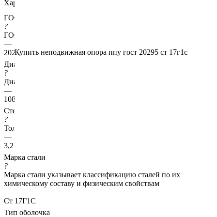
Характеристики
ГОСТ несущей трубы
?
ГОСТ основной трубы
—
Купить неподвижная опора ппу гост 20295 ст 17г1с
20295
Диаметр трубы, мм
?
Диаметр основной трубы
—
108
Стенка трубы, мм
?
Толщина стенки несущей трубы
—
3,2
Марка стали
?
Марка стали указывает классификацию сталей по их
химическому составу и физическим свойствам
—
Ст 17Г1С
Тип оболочка