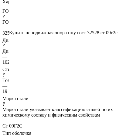
Характеристики
ГОСТ несущей трубы
?
ГОСТ основной трубы
—
Купить неподвижная опора ппу гост 32528 ст 09г2с
32528
Диаметр трубы, мм
?
Диаметр основной трубы
—
1020
Стенка трубы, мм
?
Толщина стенки несущей трубы
—
19
Марка стали
?
Марка стали указывает классификацию сталей по их
химическому составу и физическим свойствам
—
Ст 09Г2С
Тип оболочка